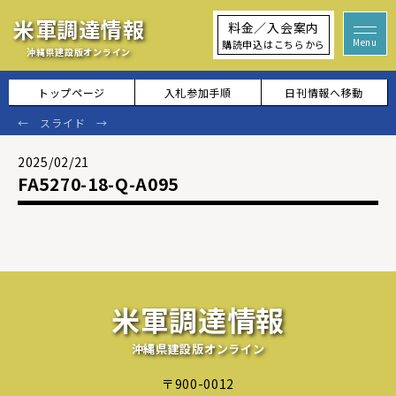
米軍調達情報
料金／入会案内
購読申込はこちらから
沖縄県建設版オンライン
トップページ
入札参加手順
日刊情報へ移動
2025/02/21
FA5270-18-Q-A095
米軍調達情報
沖縄県建設版オンライン
〒900-0012