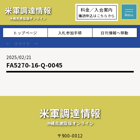
米軍調達情報
料金／入会案内
購読申込はこちらから
沖縄県建設版オンライン
トップページ
入札参加手順
日刊情報へ移動
2025/02/21
FA5270-16-Q-0045
米軍調達情報
沖縄県建設版オンライン
〒900-0012