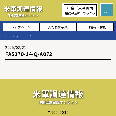
米軍調達情報
料金／入会案内
購読申込はこちらから
沖縄県建設版オンライン
トップページ
入札参加手順
日刊情報へ移動
2025/02/21
FA5270-14-Q-A072
米軍調達情報
沖縄県建設版オンライン
〒900-0012