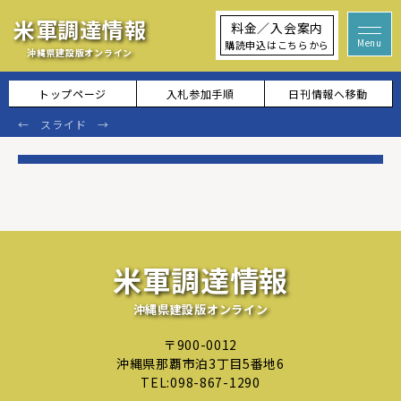
米軍調達情報
料金／入会案内
購読申込はこちらから
沖縄県建設版オンライン
トップページ
入札参加手順
日刊情報へ移動
米軍調達情報
沖縄県建設版オンライン
〒900-0012
沖縄県那覇市泊3丁目5番地6
TEL:
098-867-1290