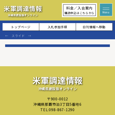
米軍調達情報
料金／入会案内
購読申込はこちらから
沖縄県建設版オンライン
トップページ
入札参加手順
日刊情報へ移動
米軍調達情報
沖縄県建設版オンライン
〒900-0012
沖縄県那覇市泊3丁目5番地6
TEL:
098-867-1290