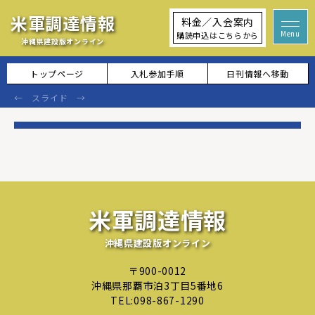
米軍調達情報
料金／入会案内
購読申込はこちらから
沖縄県建設版オンライン
トップページ
入札参加手順
日刊情報へ移動
米軍調達情報
沖縄県建設版オンライン
〒900-0012
沖縄県那覇市泊3丁目5番地6
TEL:
098-867-1290