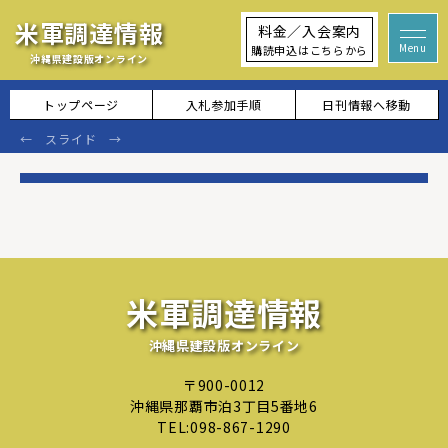
米軍調達情報
料金／入会案内
購読申込はこちらから
沖縄県建設版オンライン
トップページ
入札参加手順
日刊情報へ移動
米軍調達情報
沖縄県建設版オンライン
〒900-0012
沖縄県那覇市泊3丁目5番地6
TEL:
098-867-1290